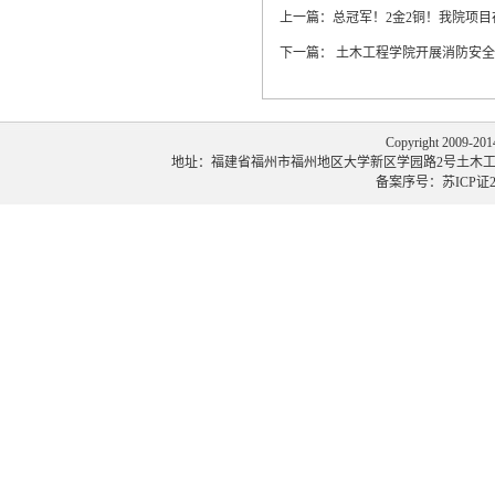
上一篇：
总冠军！2金2铜！我院项目在
下一篇：
土木工程学院开展消防安全
Copyright 2009-
地址：福建省福州市福州地区大学新区学园路2号土木工程学院 邮编：35
备案序号：苏ICP证20